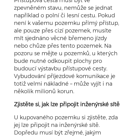
Přístupová cesta musí být ve
zpevněném stavu, nemůže se jednat
například o polní či lesní cestu. Pokud
není k vašemu pozemku přímý přístup,
ale pouze přes cizí pozemek, musíte
mít sjednáno věcné břemeno jízdy
nebo chůze přes tento pozemek. Na
pozoru se mějte u pozemků, u kterých
bude nutné odkoupit plochy pro
budoucí výstavbu přístupové cesty.
Vybudování příjezdové komunikace je
totiž velmi nákladné – může vyjít i na
několik milionů korun.
Zjistěte si, jak lze připojit inženýrské sítě
U kupovaného pozemku si zjistěte, zda
jej lze připojit na inženýrské sítě.
Dopředu musí být zřejmé, jakým