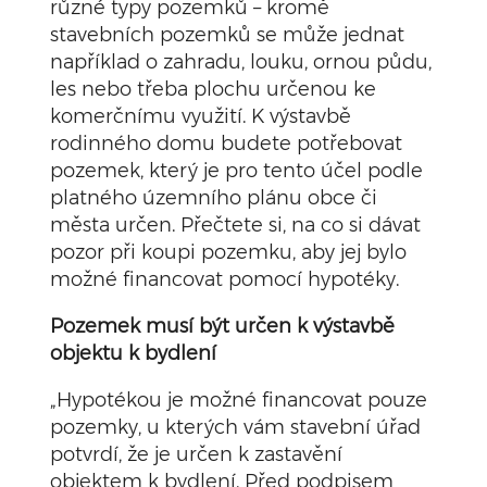
různé typy pozemků – kromě
stavebních pozemků se může jednat
například o zahradu, louku, ornou půdu,
les nebo třeba plochu určenou ke
komerčnímu využití. K výstavbě
rodinného domu budete potřebovat
pozemek, který je pro tento účel podle
platného územního plánu obce či
města určen. Přečtete si, na co si dávat
pozor při koupi pozemku, aby jej bylo
možné financovat pomocí hypotéky.
Pozemek musí být určen k výstavbě
objektu k bydlení
„Hypotékou je možné financovat pouze
pozemky, u kterých vám stavební úřad
potvrdí, že je určen k zastavění
objektem k bydlení. Před podpisem