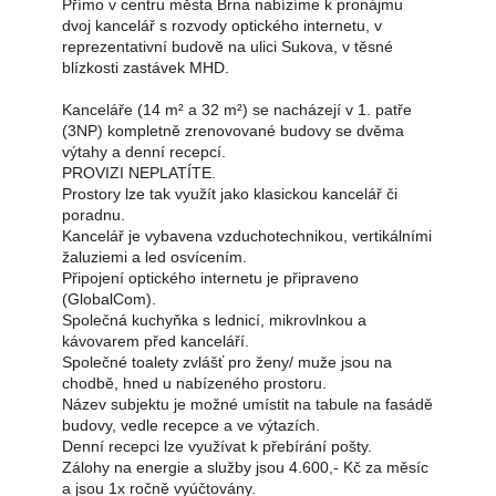
Přímo v centru města Brna nabízíme k pronájmu
dvoj kancelář s rozvody optického internetu, v
reprezentativní budově na ulici Sukova, v těsné
blízkosti zastávek MHD.
Kanceláře (14 m² a 32 m²) se nacházejí v 1. patře
(3NP) kompletně zrenovované budovy se dvěma
výtahy a denní recepcí.
PROVIZI NEPLATÍTE.
Prostory lze tak využít jako klasickou kancelář či
poradnu.
Kancelář je vybavena vzduchotechnikou, vertikálními
žaluziemi a led osvícením.
Připojení optického internetu je připraveno
(GlobalCom).
Společná kuchyňka s lednicí, mikrovlnkou a
kávovarem před kanceláří.
Společné toalety zvlášť pro ženy/ muže jsou na
chodbě, hned u nabízeného prostoru.
Název subjektu je možné umístit na tabule na fasádě
budovy, vedle recepce a ve výtazích.
Denní recepci lze využívat k přebírání pošty.
Zálohy na energie a služby jsou 4.600,- Kč za měsíc
a jsou 1x ročně vyúčtovány.