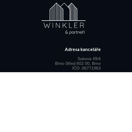
Adresa kanceláře
Sukova 49/4
Brno-Střed 602 00, Brno
IČO: 06771963
Sídlo společnosti
Alpin-reality s.r.o.
Sukova 49/4
Brno-Střed 602 00, Brno
IČO: 06771963
wpartneri.cz
Domů